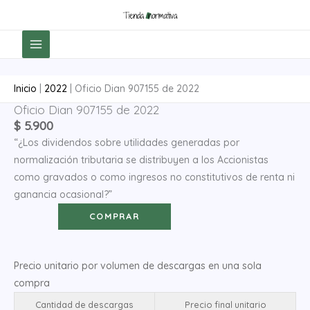
Ir
al
contenido
Inicio
|
2022
|
Oficio Dian 907155 de 2022
Oficio Dian 907155 de 2022
Oficio
$
5.900
Dian
“¿Los dividendos sobre utilidades generadas por
907155
normalización tributaria se distribuyen a los Accionistas
de
como gravados o como ingresos no constitutivos de renta ni
2022
ganancia ocasional?”
cantidad
COMPRAR
Precio unitario por volumen de descargas en una sola
compra
Cantidad de descargas
Precio final unitario