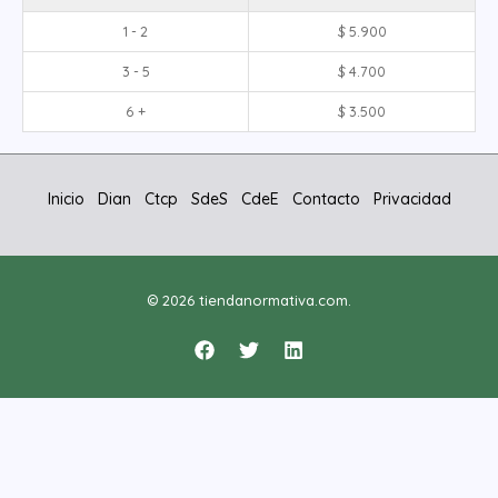
1 - 2
$
5.900
3 - 5
$
4.700
6 +
$
3.500
Inicio
Dian
Ctcp
SdeS
CdeE
Contacto
Privacidad
© 2026 tiendanormativa.com.