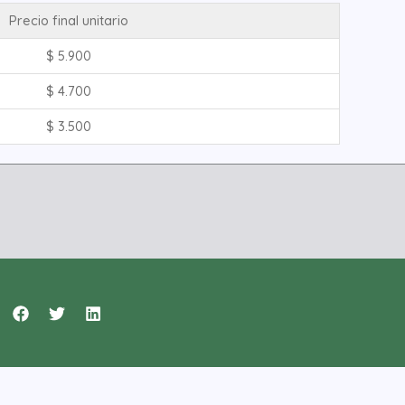
Precio final unitario
$
5.900
$
4.700
$
3.500