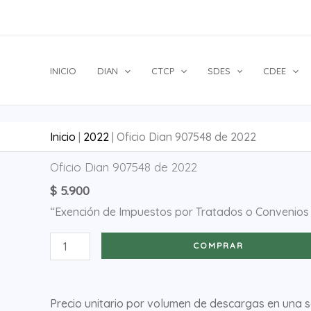
Ir
al
contenido
INICIO
DIAN
CTCP
SDES
CDEE
Inicio
|
2022
|
Oficio Dian 907548 de 2022
Oficio
Oficio Dian 907548 de 2022
Dian
$
5.900
907548
“Exención de Impuestos por Tratados o Convenios 
de
2022
COMPRAR
cantidad
Precio unitario por volumen de descargas en una 