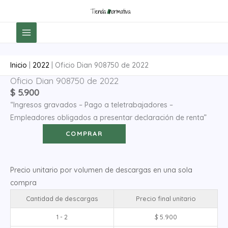
Ir
al
contenido
Inicio
|
2022
|
Oficio Dian 908750 de 2022
Oficio Dian 908750 de 2022
Oficio
$
5.900
Dian
“Ingresos gravados – Pago a teletrabajadores –
908750
Empleadores obligados a presentar declaración de renta”
de
2022
COMPRAR
cantidad
Precio unitario por volumen de descargas en una sola
compra
Cantidad de descargas
Precio final unitario
1 - 2
$
5.900