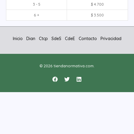
3 - 5
$
4.700
6 +
$
3.500
Inicio
Dian
Ctcp
SdeS
CdeE
Contacto
Privacidad
© 2026 tiendanormativa.com.