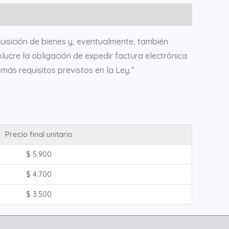
uisición de bienes y, eventualmente, también
olucre la obligación de expedir factura electrónica
ás requisitos previstos en la Ley.”
Precio final unitario
$
5.900
$
4.700
$
3.500