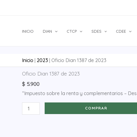
Ir
al
contenido
INICIO
DIAN
CTCP
SDES
CDEE
Inicio
|
2023
|
Oficio Dian 1387 de 2023
Oficio
Oficio Dian 1387 de 2023
Dian
$
5.900
1387
“Impuesto sobre la renta y complementarios – Des
de
2023
COMPRAR
cantidad