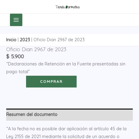
Ir
al
contenido
Inicio
|
2023
|
Oficio Dian 2967 de 2023
Oficio Dian 2967 de 2023
Oficio
$
5.900
Dian
“Declaraciones de Retención en la Fuente presentadas sin
2967
pago total”
de
2023
COMPRAR
cantidad
Resumen del documento
“A la fecha no es posible dar aplicación al artículo 45 de la
Ley 2155 de 2021 mediante la solicitud de un acuerdo o